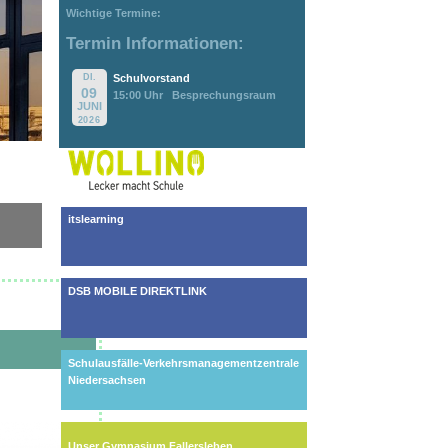
Wichtige Termine:
Termin Informationen:
DI.
Schulvorstand
09
15:00 Uhr
Besprechungsraum
JUNI
2026
itslearning
DSB MOBILE DIREKTLINK
Schulausfälle-Verkehrsmanagementzentrale
Niedersachsen
Unser Gymnasium Fallersleben