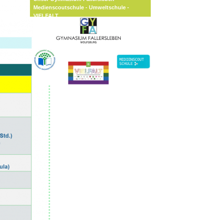
Medienscoutschule - Umweltschule -
VIELFALT