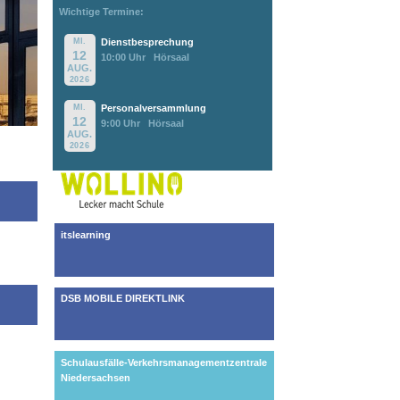
Wichtige Termine:
MI.
Dienstbesprechung
12
10:00 Uhr
Hörsaal
AUG.
2026
MI.
Personalversammlung
12
9:00 Uhr
Hörsaal
AUG.
2026
itslearning
DSB MOBILE DIREKTLINK
Schulausfälle-Verkehrsmanagementzentrale
Niedersachsen