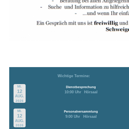
Wichtige Termine:
MI.
Dienstbesprechung
12
10:00 Uhr
Hörsaal
AUG.
2026
MI.
Personalversammlung
12
9:00 Uhr
Hörsaal
AUG.
2026