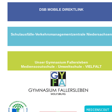
DSB MOBILE DIREKTLINK
Schulausfälle-Verkehrsmanagementzentrale Niedersachse
Unser Gymnasium Fallersleben
Medienscoutschule - Umweltschule - VIELFALT