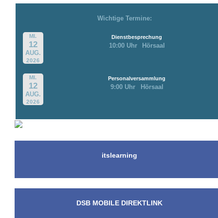
Wichtige Termine:
MI.
Dienstbesprechung
12
10:00 Uhr
Hörsaal
AUG.
2026
MI.
Personalversammlung
12
9:00 Uhr
Hörsaal
AUG.
2026
itslearning
DSB MOBILE DIREKTLINK