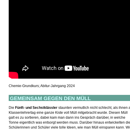
Chemie-Grundkurs; Abitur-Jahrgang 2024
GEMEINSAM GEGEN
DEN MÜLL
Die
Fünft- und Sechstklässler
staunten vermutlich nicht schlecht, als ihnen
Klassenlehrertag eine ganze Kiste voll Müll mitgebracht wurde. Diesen Müll
galt es zu sortieren, dabei kam man dann ins Gespräch darüber, in welche
Tonne eigentlich was entsorgt werden muss. Darüber hinaus entwickelten di
Schülerinnen und Schüler viele tolle Ideen, wie man Müll einsparen kann. W