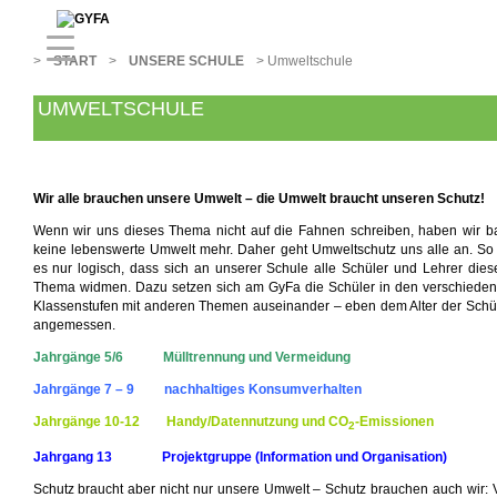
>
>
>
START
UNSERE SCHULE
Umweltschule
UMWELTSCHULE
Wir alle brauchen unsere Umwelt – die Umwelt braucht unseren Schutz!
Wenn wir uns dieses Thema nicht auf die Fahnen schreiben, haben wir b
keine lebenswerte Umwelt mehr. Daher geht Umweltschutz uns alle an. So 
es nur logisch, dass sich an unserer Schule alle Schüler und Lehrer die
Thema widmen. Dazu setzen sich am GyFa die Schüler in den verschiede
Klassenstufen mit anderen Themen auseinander – eben dem Alter der Schü
angemessen.
Jahrgänge 5/6 Mülltrennung und Vermeidung
Jahrgänge 7 – 9 nachhaltiges Konsumverhalten
Jahrgänge 10-12 Handy/Datennutzung und CO
-Emissionen
2
Jahrgang 13 Projektgruppe (Information und Organisation)
Schutz braucht aber nicht nur unsere Umwelt – Schutz brauchen auch wir: 