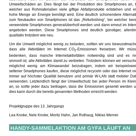
Umweltschäden an. Dies fängt bei der Produktion des Smartphones an, 
welcher aus Rohmaterialien viele giftige Abfallprodukte entstehen und e
hohe Menge an Energie benötigt wird. Eine deutlich schonendere Alternat
zum Neukaufen von Smartphones ist das „Refurbishing“, bei welcher bere
verwendete Smartphones generalüberholt werden und dann erneut im Inter
angeboten werden. Diese Smartphones sind deutlich günstiger, allerdi
qualitativ trotzdem wie neu.
Um die Umwelt möglichst wenig zu belasten, sollten wir uns bewusstmach
dass alle Aktivitäten im Internet CO
-Emissionen freisetzen. Wir müs
2
bedenken, dass manche Internetaktivitäten notwendig sind und es ni
sinnvoll ist, alle Aktivitäten damit zu verbieten. Trotzdem können wir versuch
möglichst wenig am Klimawandel beizutragen, indem wir beispielswe
seltener Smartphones kaufen, diese möglichst recyceln oder das Internet ni
immer auf höchster Qualität benutzen und primär W-LAN statt mobiler Da
verwenden. Letztendlich fängt der Umweltschutz bei jeder Person im Klei
an, so sollte jeder dazu beitragen, dass die Emissionen gesenkt werden 
dies kann durch die bereits genannten Methoden erreicht werden.
Projektgruppe des 13. Jahrgangs
Lea Knoke, Nele Knoke, Moritz Hahn, Jan Rothaug, Niklas Werner
HANDY-SAMMELAKTION AM GYFA LÄUFT AN