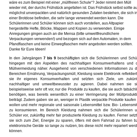
wäre es zum Beispiel mit einer „müllfreien Schule“? Jeder nimmt den Müll
wieder mit, der durchs Frühstück angefallen ist. Das Frühstück selbst sollte a
möglichst unverpackten und natürlich gesunden Zutaten bestehen, die sich i
einer Brotdose befinden, die sehr lange verwendet werden kann. Die
Schülerinnen und Schüler können sich auch vorstellen, aus Altpapier
hergestellte Hefte, Blöcke, Mappen und Kopien zu verwenden. Einige
Anregungen gingen auch an die Mensa (bitte umweltfreundlichere
Verpackungen verwenden!) und bezogen sich auf den Automaten, in dem
Pfandflaschen und keine Einwegflaschen mehr angeboten werden sollten.
Danke für Eure Ideen!
In den Jahrgängen
7 bis 9
beschäftigten sich die Schülerinnen und Schü
hingegen mit den Aspekten des nachhaltigen Konsumverhaltens und 
Müllvermeidung näher. Ausgehend von verschiedenen Informationen zu 
Bereichen Ernährung, Verpackungsmüll, Kleidung sowie Elektronik reflektier
sie ihr eigenes Konsumverhalten und setzten sich Ziele, um zukünf
nachhaltiger und umweltbewusster zu agieren. Dabei nahmen sie s
beispielsweise sehr oft vor, nur die Produkte zu kaufen, die sie auch tatsächl
benötigen, was bereits wesentlich zu einer Verringerung der Müllprodukt
beiträgt. Zudem gaben sie an, weniger in Plastik verpackte Produkte kaufen
wollen und mehr regionale und saisonale Lebensmittel bzw. Bio- Lebensmit
zu konsumieren. Im Bereich Kleidung nahmen sich die Schülerinnen 
Schüler vor, zukünftig mehr fair produzierte Kleidung zu kaufen. Ferner setz
sie sich zum Ziel, Energie zu sparen, öfters mit dem Fahrrad zu fahren b
elektronische Geräte so lange zu nutzen, bis diese nicht mehr repariert wer
können.