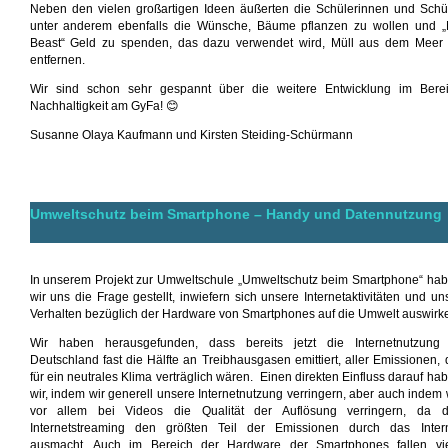
Neben den vielen großartigen Ideen äußerten die Schülerinnen und Schü
unter anderem ebenfalls die Wünsche, Bäume pflanzen zu wollen und „
Beast“ Geld zu spenden, das dazu verwendet wird, Müll aus dem Meer
entfernen.
Wir sind schon sehr gespannt über die weitere Entwicklung im Bere
Nachhaltigkeit am GyFa! 😊
Susanne Olaya Kaufmann und Kirsten Steiding-Schürmann
Umweltschutz beim Smartphone –
Handy und Datennutzung
In unserem Projekt zur Umweltschule „Umweltschutz beim Smartphone“ ha
wir uns die Frage gestellt, inwiefern sich unsere Internetaktivitäten und un
Verhalten bezüglich der Hardware von Smartphones auf die Umwelt auswirk
Wir haben herausgefunden, dass bereits jetzt die Internetnutzung
Deutschland fast die Hälfte an Treibhausgasen emittiert, aller Emissionen, 
für ein neutrales Klima verträglich wären. Einen direkten Einfluss darauf ha
wir, indem wir generell unsere Internetnutzung verringern, aber auch indem 
vor allem bei Videos die Qualität der Auflösung verringern, da 
Internetstreaming den größten Teil der Emissionen durch das Inter
ausmacht. Auch im Bereich der Hardware der Smartphones fallen vi