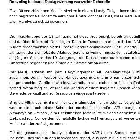
Recycling bedeutet Rückgewinnung wertvoller Rohstoffe
Etwa 30 verschiedenen Metalle stecken in einem Handy. Einige davon sind 
noch begrenzt als Rohstoffe verfügbar. Umso wichtiger ist es, diese Metalle 
alten Handys zurück zu gewinnen.
Die Projektgruppe des 13. Jahrgang hat diese Problematik bereits aufgegrif
und darüber informiert. Nun folgen Taten. In Zusammenarbeit mit dem N
Südost Niedersachsen startet unsere Handy-Sammelaktion. Dazu gibt der 
Jahrgang, der sich jetzt der Abiturvorbereitung widmen muss, den „Staffelst
an jüngere Schüler des 10. Jahrgangs ab. Diese haben auch schon mit 
Umsetzung begonnen und führen die Sammelaktion durch.
Der NABU arbeitet mit dem Recyclingpartner AfB gemeinnützige G
zusammen. Dorthin werden die Handys geschickt und in einem ersten Schr
die gebrauchten Geräte in wiederverwendbare und nicht mehr funktionsfäh
sortiert. Wenn möglich, werden die Handys wiederaufbereitet. Danach kön
Sie wiederverkauft und so Ressourcen eingespart werden.
Sind die Althandys nicht mehr funktionsfähig oder nicht wieder zu verwend
werden sie durch einen Schredder mechanisch zerstört. AfB übergibt 
Althandys an Umicore, einer zertifizierten Metallhütte für das Schmelzen 
Elektroschrott. So werden Schadstoffe fachgerecht entsorgt und verwertb
Metalle wieder zurückgewonnen.
Für die gesammelten Handys bekommt der NABU eine Spende von d
Industrie. Dies fließt in den Insektenschutzfond, aus dem z.B. die Aussaat 