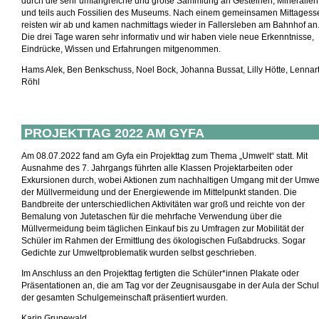
durch die sehr umfangreiche und große Sammlung an Gesteinen, Mineralien
und teils auch Fossilien des Museums. Nach einem gemeinsamen Mittagess
reisten wir ab und kamen nachmittags wieder in Fallersleben am Bahnhof an
Die drei Tage waren sehr informativ und wir haben viele neue Erkenntnisse,
Eindrücke, Wissen und Erfahrungen mitgenommen.
Hams Alek, Ben Benkschuss, Noel Bock, Johanna Bussat, Lilly Hötte, Lennar
Röhl
PROJEKTTAG 2022 AM GYFA
Am 08.07.2022 fand am Gyfa ein Projekttag zum Thema „Umwelt“ statt. Mit
Ausnahme des 7. Jahrgangs führten alle Klassen Projektarbeiten oder
Exkursionen durch, wobei Aktionen zum nachhaltigen Umgang mit der Umwel
der Müllvermeidung und der Energiewende im Mittelpunkt standen. Die
Bandbreite der unterschiedlichen Aktivitäten war groß und reichte von der
Bemalung von Jutetaschen für die mehrfache Verwendung über die
Müllvermeidung beim täglichen Einkauf bis zu Umfragen zur Mobilität der
Schüler im Rahmen der Ermittlung des ökologischen Fußabdrucks. Sogar
Gedichte zur Umweltproblematik wurden selbst geschrieben.
Im Anschluss an den Projekttag fertigten die Schüler*innen Plakate oder
Präsentationen an, die am Tag vor der Zeugnisausgabe in der Aula der Schu
der gesamten Schulgemeinschaft präsentiert wurden.
Karin Grunewald