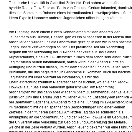
Technische Universität in Clausthal-Zellerfeld. Dort haben wir uns über die
hybride Redox-Flow-Zelle auf Basis von Zink und Cerium informiert, damit wi
diese im Sommer im Rahmen eines Internationalen Umweltprojektes auf der
Ideen-Expo in Hannover anderen Jugendlichen näher bringen können.
Am Dienstag, nach einem kurzen Kennenlernen mit den anderen vier
Teilnehmern aus Hünfeld, Hessen, gab es ein Mittagessen in der Mensa und
anschließend wurden uns die Laborräume gezeigt, in den wir in den nächste
Tagen unsere Zeit verbringen sollten. Der praktische Teil am Nachmittag
begann mit der Verzinnung der 3D-Anode der Zelle auf Basis eines
Kupferschaums, eine Art 3D-Gitterstruktur. Nach dem schon sehr eindrücklic
Tag mit vielen neuen Informationen, hatten wir nun den Abend zur freien
Verfügung und nutzten diesen, um mit dem Studenten und dem Leiter Herrn
Brinkmann, die uns begleiteten, in Gespräche zu kommen. Auch der nächste
Tag startete mit einer Vielzahl an Information, als wir das
Energieforschungszentrum Niedersachsen besuchten, wo an einer Redox-
Flow-Zelle auf Basis von Vanadium geforscht wird. Am Nachmittag
beschäftigten wir uns dann aber wieder mit dem Zusammenbau der Zelle auf
Basis von Zink und Cerium und simulierten Auf- und Entladezyklen (ähnlich 
bei „normalen“ Batterien). Am Abend folgte eine Führung im 19-Lachter-Stoll
im Nachbarort, mit vielen spannenden Beobachtungen und einer kleinen
Zeitreise in den früheren Bergbau. Am letzten Tag gab es schließlich als
Anknüpfung an die Stollenführung und der Redox-Flow-Zelle im Geomuseu
der Universität eine Vorlesung zur Geologie und Aufbereitung der Metalle,
welche in der Zelle verbaut wurden. Anschließend bekamen wir eine Führun