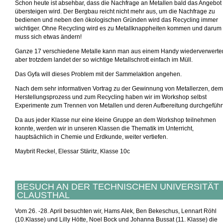
Schon heute ist absehbar, dass die Nachfrage an Metallen bald das Angebot
übersteigen wird. Der Bergbau reicht nicht mehr aus, um die Nachfrage zu
bedienen und neben den ökologischen Gründen wird das Recycling immer
wichtiger. Ohne Recycling wird es zu Metallknappheiten kommen und darum
muss sich etwas ändern!
Ganze 17 verschiedene Metalle kann man aus einem Handy wiederverwerte
aber trotzdem landet der so wichtige Metallschrott einfach im Müll.
Das Gyfa will dieses Problem mit der Sammelaktion angehen.
Nach dem sehr informativen Vortrag zu der Gewinnung von Metallerzen, dem
Herstellungsprozess und zum Recycling haben wir im Workshop selbst
Experimente zum Trennen von Metallen und deren Aufbereitung durchgeführt
Da aus jeder Klasse nur eine kleine Gruppe an dem Workshop teilnehmen
konnte, werden wir in unseren Klassen die Thematik im Unterricht,
hauptsächlich in Chemie und Erdkunde, weiter vertiefen.
Maybrit Reckel, Elessar Stäritz, Klasse 10c
BESUCH AN DER TECHNISCHEN UNIVERSITÄT
CLAUSTHAL
Vom 26. -28. April besuchten wir, Hams Alek, Ben Bekeschus, Lennart Röhl
(10.Klasse) und Lilly Hötte, Noel Bock und Johanna Bussat (11. Klasse) die