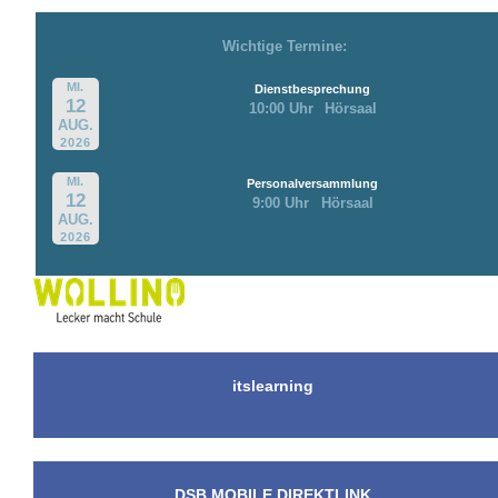
Wichtige Termine:
MI.
Dienstbesprechung
12
10:00 Uhr
Hörsaal
AUG.
2026
MI.
Personalversammlung
12
9:00 Uhr
Hörsaal
AUG.
2026
itslearning
DSB MOBILE DIREKTLINK