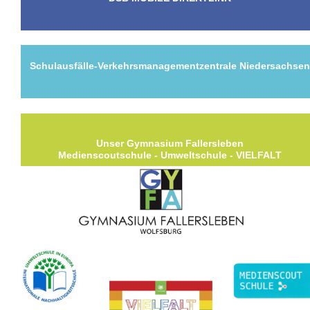
Schulausfälle-Verkehrsmanagementzentrale Niedersachse
Unser Gymnasium Fallersleben
Medienscoutschule - Umweltschule - VIELFALT