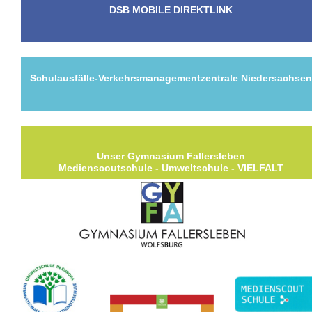
DSB MOBILE DIREKTLINK
Schulausfälle-Verkehrsmanagementzentrale Niedersachse
Unser Gymnasium Fallersleben
Medienscoutschule - Umweltschule - VIELFALT