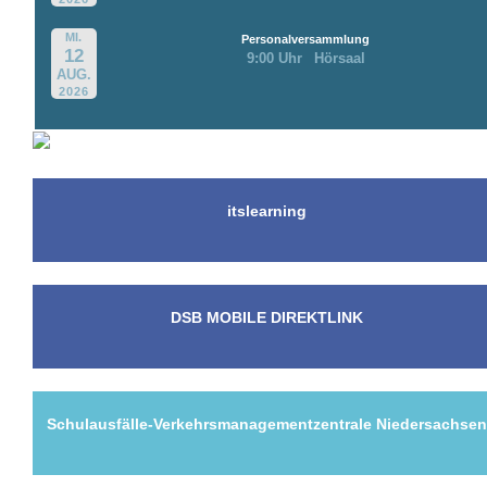
MI.
Personalversammlung
12
9:00 Uhr
Hörsaal
AUG.
2026
itslearning
DSB MOBILE DIREKTLINK
Schulausfälle-Verkehrsmanagementzentrale Niedersachse