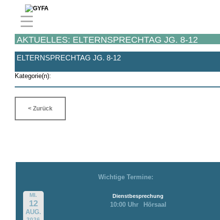
AKTUELLES: ELTERNSPRECHTAG JG. 8-12
ELTERNSPRECHTAG JG. 8-12
Kategorie(n):
< Zurück
Wichtige Termine:
MI.
Dienstbesprechung
12
10:00 Uhr
Hörsaal
AUG.
2026