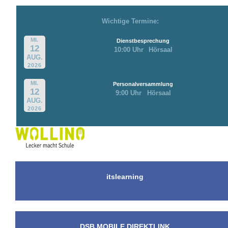
Wichtige Termine:
MI.
Dienstbesprechung
12
10:00 Uhr
Hörsaal
AUG.
2026
MI.
Personalversammlung
12
9:00 Uhr
Hörsaal
AUG.
2026
itslearning
DSB MOBILE DIREKTLINK