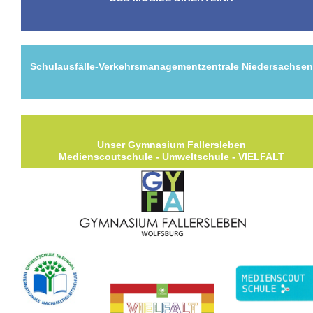
Schulausfälle-Verkehrsmanagementzentrale Niedersachse
Unser Gymnasium Fallersleben
Medienscoutschule - Umweltschule - VIELFALT