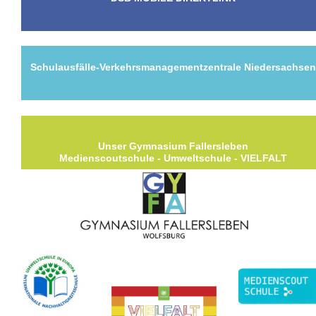
Schulausfälle-Verkehrsmanagementzentrale Niedersachse
Unser Gymnasium Fallersleben
Medienscoutschule - Umweltschule - VIELFALT