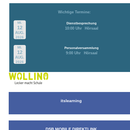
Wichtige Termine:
MI.
Dienstbesprechung
12
10:00 Uhr
Hörsaal
AUG.
2026
MI.
Personalversammlung
12
9:00 Uhr
Hörsaal
AUG.
2026
itslearning
DSB MOBILE DIREKTLINK