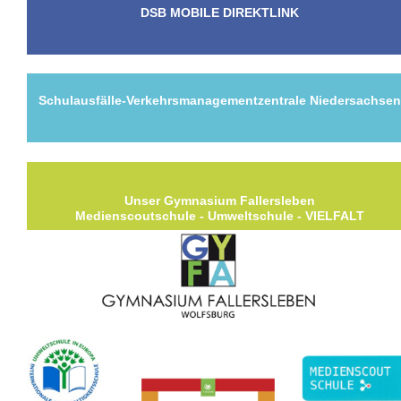
DSB MOBILE DIREKTLINK
Schulausfälle-Verkehrsmanagementzentrale Niedersachse
Unser Gymnasium Fallersleben
Medienscoutschule - Umweltschule - VIELFALT