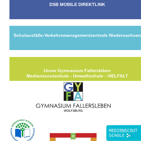
DSB MOBILE DIREKTLINK
Schulausfälle-Verkehrsmanagementzentrale Niedersachse
Unser Gymnasium Fallersleben
Medienscoutschule - Umweltschule - VIELFALT