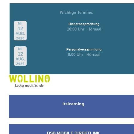
Wichtige Termine:
MI.
Dienstbesprechung
12
10:00 Uhr
Hörsaal
AUG.
2026
MI.
Personalversammlung
12
9:00 Uhr
Hörsaal
AUG.
2026
itslearning
DSB MOBILE DIREKTLINK