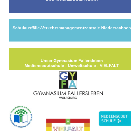
Schulausfälle-Verkehrsmanagementzentrale Niedersachse
Unser Gymnasium Fallersleben
Medienscoutschule - Umweltschule - VIELFALT