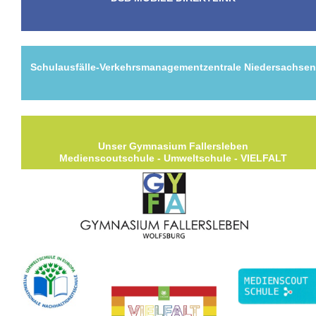
Schulausfälle-Verkehrsmanagementzentrale Niedersachse
Unser Gymnasium Fallersleben
Medienscoutschule - Umweltschule - VIELFALT