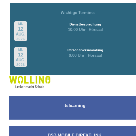
Wichtige Termine:
MI.
Dienstbesprechung
12
10:00 Uhr
Hörsaal
AUG.
2026
MI.
Personalversammlung
12
9:00 Uhr
Hörsaal
AUG.
2026
itslearning
DSB MOBILE DIREKTLINK