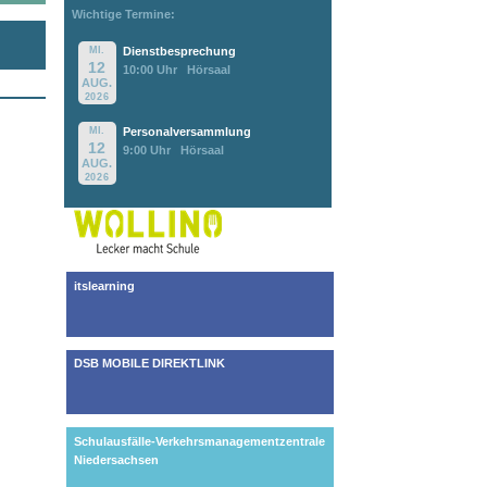
Wichtige Termine:
MI.
Dienstbesprechung
12
10:00 Uhr
Hörsaal
AUG.
2026
MI.
Personalversammlung
12
9:00 Uhr
Hörsaal
AUG.
2026
itslearning
DSB MOBILE DIREKTLINK
Schulausfälle-Verkehrsmanagementzentrale
Niedersachsen