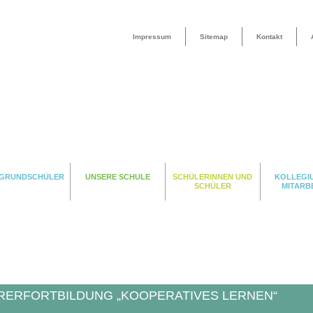
Impressum
Sitemap
Kontakt
 GRUNDSCHÜLER
UNSERE SCHULE
SCHÜLERINNEN UND
KOLLEGI
SCHÜLER
MITARB
RERFORTBILDUNG „KOOPERATIVES LERNEN“