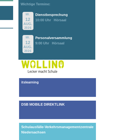
Wichtige Termine:
MI.
Dienstbesprechung
12
10:00 Uhr
Hörsaal
AUG.
2026
MI.
Personalversammlung
12
9:00 Uhr
Hörsaal
AUG.
2026
itslearning
DSB MOBILE DIREKTLINK
Schulausfälle-Verkehrsmanagementzentrale
Niedersachsen