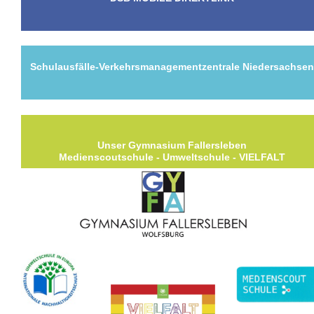
Schulausfälle-Verkehrsmanagementzentrale Niedersachse
Unser Gymnasium Fallersleben
Medienscoutschule - Umweltschule - VIELFALT