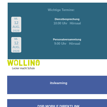
Wichtige Termine:
MI.
Dienstbesprechung
12
10:00 Uhr
Hörsaal
AUG.
2026
MI.
Personalversammlung
12
9:00 Uhr
Hörsaal
AUG.
2026
itslearning
DSB MOBILE DIREKTLINK