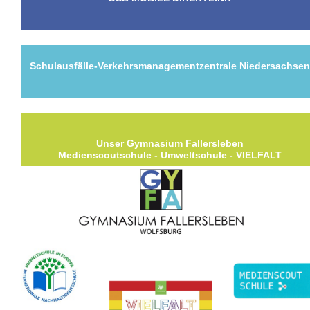
Schulausfälle-Verkehrsmanagementzentrale Niedersachse
Unser Gymnasium Fallersleben
Medienscoutschule - Umweltschule - VIELFALT