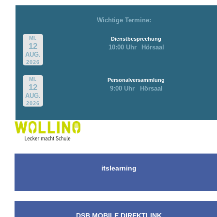
Wichtige Termine:
MI.
Dienstbesprechung
12
10:00 Uhr
Hörsaal
AUG.
2026
MI.
Personalversammlung
12
9:00 Uhr
Hörsaal
AUG.
2026
itslearning
DSB MOBILE DIREKTLINK