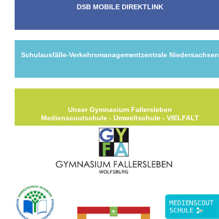
DSB MOBILE DIREKTLINK
Schulausfälle-Verkehrsmanagementzentrale Niedersachse
Unser Gymnasium Fallersleben
Medienscoutschule - Umweltschule - VIELFALT