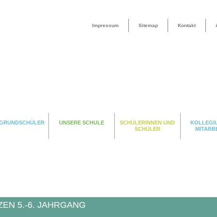
Impressum
Sitemap
Kontakt
 GRUNDSCHÜLER
UNSERE SCHULE
SCHÜLERINNEN UND
KOLLEGI
SCHÜLER
MITARB
EN 5.-6. JAHRGANG