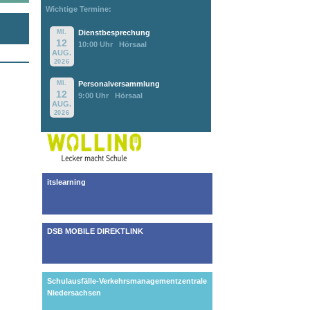
Wichtige Termine:
MI.
Dienstbesprechung
12
10:00 Uhr
Hörsaal
AUG.
2026
MI.
Personalversammlung
12
9:00 Uhr
Hörsaal
AUG.
2026
itslearning
DSB MOBILE DIREKTLINK
Schulausfälle-Verkehrsmanagementzentrale
Niedersachsen