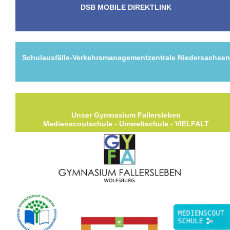
DSB MOBILE DIREKTLINK
Schulausfälle-Verkehrsmanagementzentrale Niedersachse
Unser Gymnasium Fallersleben
Medienscoutschule - Umweltschule - VIELFALT