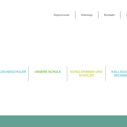
Impressum
Sitemap
Kontakt
 GRUNDSCHÜLER
UNSERE SCHULE
SCHÜLERINNEN UND
KOLLEGI
SCHÜLER
MITARB