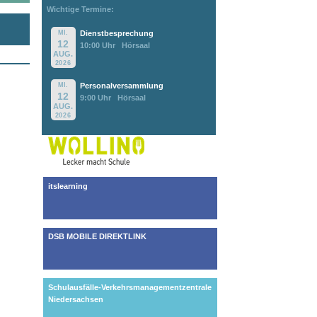
Wichtige Termine:
MI.
Dienstbesprechung
12
10:00 Uhr
Hörsaal
AUG.
2026
MI.
Personalversammlung
12
9:00 Uhr
Hörsaal
AUG.
2026
itslearning
DSB MOBILE DIREKTLINK
Schulausfälle-Verkehrsmanagementzentrale
Niedersachsen