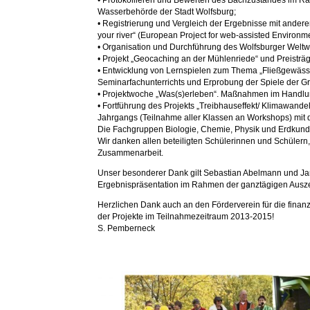
• Protokollieren und Bewerten des Bachzustandes im R
Wasserbehörde der Stadt Wolfsburg;
• Registrierung und Vergleich der Ergebnisse mit andere
your river“ (European Project for web-assisted Environm
• Organisation und Durchführung des Wolfsburger Weltw
• Projekt „Geocaching an der Mühlenriede“ und Preisträ
• Entwicklung von Lernspielen zum Thema „Fließgewäss
Seminarfachunterrichts und Erprobung der Spiele der G
• Projektwoche „Was(s)erleben“. Maßnahmen im Handlung
• Fortführung des Projekts „Treibhauseffekt/ Klimawande
Jahrgangs (Teilnahme aller Klassen an Workshops) mit de
Die Fachgruppen Biologie, Chemie, Physik und Erdkunde
Wir danken allen beteiligten Schülerinnen und Schülern,
Zusammenarbeit.
Unser besonderer Dank gilt Sebastian Abelmann und Jann
Ergebnispräsentation im Rahmen der ganztägigen Ausze
Herzlichen Dank auch an den Förderverein für die finanz
der Projekte im Teilnahmezeitraum 2013-2015!
S. Pemberneck