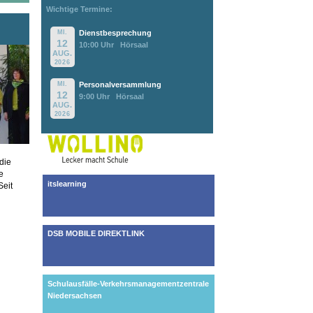
Wichtige Termine:
MI.
Dienstbesprechung
12
10:00 Uhr
Hörsaal
AUG.
2026
MI.
Personalversammlung
12
9:00 Uhr
Hörsaal
AUG.
2026
die
e
itslearning
Seit
DSB MOBILE DIREKTLINK
Schulausfälle-Verkehrsmanagementzentrale
Niedersachsen