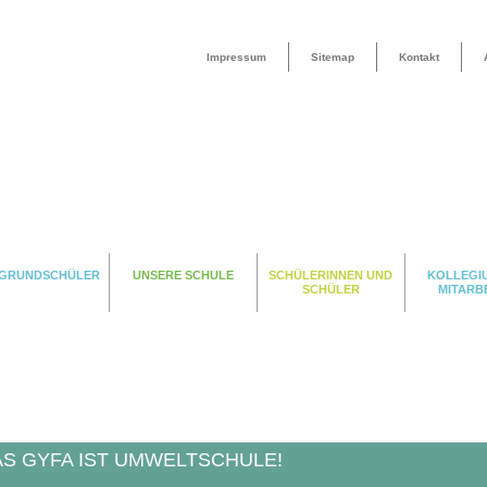
Impressum
Sitemap
Kontakt
 GRUNDSCHÜLER
UNSERE SCHULE
SCHÜLERINNEN UND
KOLLEGI
SCHÜLER
MITARB
AS GYFA IST UMWELTSCHULE!