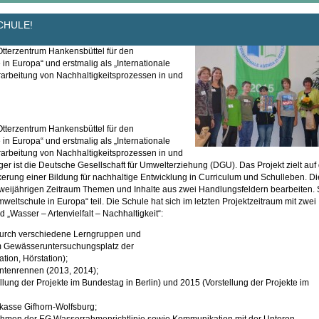
CHULE!
terzentrum Hankensbüttel für den
in Europa“ und erstmalig als „Internationale
rarbeitung von Nachhaltigkeitsprozessen in und
terzentrum Hankensbüttel für den
in Europa“ und erstmalig als „Internationale
rarbeitung von Nachhaltigkeitsprozessen in und
r ist die Deutsche Gesellschaft für Umwelterziehung (DGU). Das Projekt zielt auf 
erung einer Bildung für nachhaltige Entwicklung in Curriculum und Schulleben. Di
weijährigen Zeitraum Themen und Inhalte aus zwei Handlungsfeldern bearbeiten. 
tschule in Europa“ teil. Die Schule hat sich im letzten Projektzeitraum mit zwei
Wasser – Artenvielfalt – Nachhaltigkeit“:
 durch verschiedene Lerngruppen und
 am Gewässeruntersuchungsplatz der
tion, Hörstation);
Entenrennen (2013, 2014);
lung der Projekte im Bundestag in Berlin) und 2015 (Vorstellung der Projekte im
kasse Gifhorn-Wolfsburg;