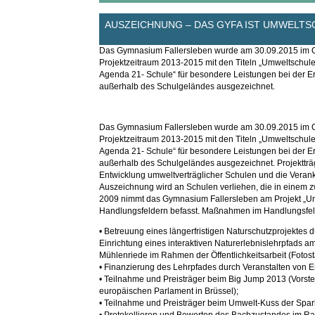
AUSZEICHNUNG – DAS GYFA IST UMWELTS
Das Gymnasium Fallersleben wurde am 30.09.2015 im Ot
Projektzeitraum 2013-2015 mit den Titeln „Umweltschule 
Agenda 21- Schule“ für besondere Leistungen bei der E
außerhalb des Schulgeländes ausgezeichnet.
Das Gymnasium Fallersleben wurde am 30.09.2015 im Ot
Projektzeitraum 2013-2015 mit den Titeln „Umweltschule 
Agenda 21- Schule“ für besondere Leistungen bei der E
außerhalb des Schulgeländes ausgezeichnet. Projektträge
Entwicklung umweltverträglicher Schulen und die Verank
Auszeichnung wird an Schulen verliehen, die in einem z
2009 nimmt das Gymnasium Fallersleben am Projekt „Umwel
Handlungsfeldern befasst. Maßnahmen im Handlungsfeld „
• Betreuung eines längerfristigen Naturschutzprojektes
Einrichtung eines interaktiven Naturerlebnislehrpfads
Mühlenriede im Rahmen der Öffentlichkeitsarbeit (Fotosta
• Finanzierung des Lehrpfades durch Veranstalten von 
• Teilnahme und Preisträger beim Big Jump 2013 (Vorstel
europäischen Parlament in Brüssel);
• Teilnahme und Preisträger beim Umwelt-Kuss der Spar