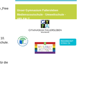
m „Free
Unser Gymnasium Fallersleben
Medienscoutschule - Umweltschule -
VIELFALT
 10.
Schule.
ür die