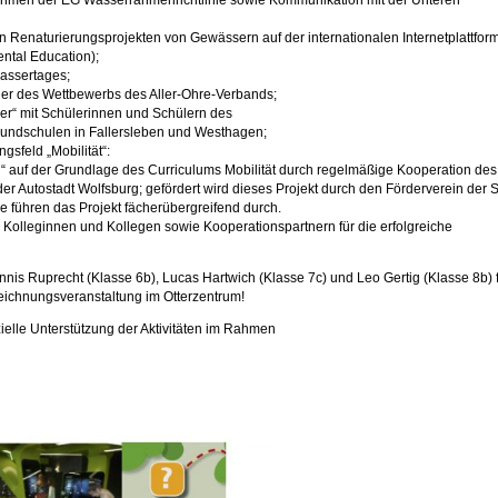
ahmen der EG Wasserrahmenrichtlinie sowie Kommunikation mit der Unteren
n Renaturierungsprojekten von Gewässern auf der internationalen Internetplattfor
ental Education);
assertages;
ger des Wettbewerbs des Aller-Ohre-Verbands;
er“ mit Schülerinnen und Schülern des
rundschulen in Fallersleben und Westhagen;
sfeld „Mobilität“:
l“ auf der Grundlage des Curriculums Mobilität durch regelmäßige Kooperation des
r Autostadt Wolfsburg; gefördert wird dieses Projekt durch den Förderverein der 
 führen das Projekt fächerübergreifend durch.
 Kolleginnen und Kollegen sowie Kooperationspartnern für die erfolgreiche
is Ruprecht (Klasse 6b), Lucas Hartwich (Klasse 7c) und Leo Gertig (Klasse 8b) f
ichnungsveranstaltung im Otterzentrum!
ielle Unterstützung der Aktivitäten im Rahmen