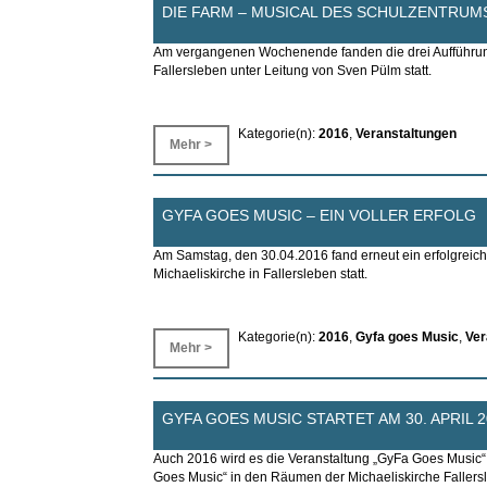
DIE FARM – MUSICAL DES SCHULZENTRUM
Am vergangenen Wochenende fanden die drei Aufführu
Fallersleben unter Leitung von Sven Pülm statt.
Kategorie(n):
2016
,
Veranstaltungen
Mehr >
GYFA GOES MUSIC – EIN VOLLER ERFOLG
Am Samstag, den 30.04.2016 fand erneut ein erfolgreich
Michaeliskirche in Fallersleben statt.
Kategorie(n):
2016
,
Gyfa goes Music
,
Ver
Mehr >
GYFA GOES MUSIC STARTET AM 30. APRIL 2
Auch 2016 wird es die Veranstaltung „GyFa Goes Music“ 
Goes Music“ in den Räumen der Michaeliskirche Fallers