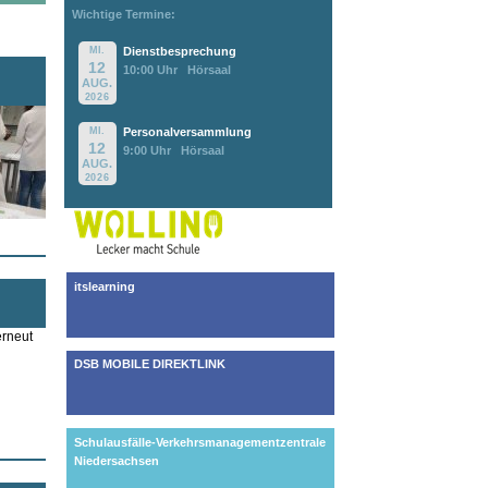
Wichtige Termine:
MI.
Dienstbesprechung
12
10:00 Uhr
Hörsaal
AUG.
2026
MI.
Personalversammlung
12
9:00 Uhr
Hörsaal
AUG.
2026
itslearning
erneut
DSB MOBILE DIREKTLINK
Schulausfälle-Verkehrsmanagementzentrale
Niedersachsen