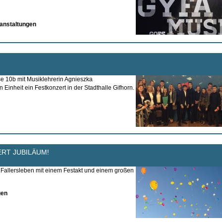
anstaltungen
e 10b mit Musiklehrerin Agnieszka
Einheit ein Festkonzert in der Stadthalle Gifhorn.
ERT JUBILÄUM!
Fallersleben mit einem Festakt und einem großen
gen