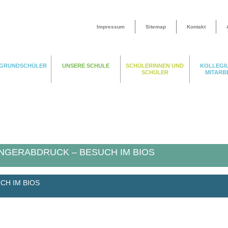
Impressum
Sitemap
Kontakt
 GRUNDSCHÜLER
UNSERE SCHULE
SCHÜLERINNEN UND
KOLLEGI
SCHÜLER
MITARB
INGERABDRUCK – BESUCH IM BIOS
CH IM BIOS