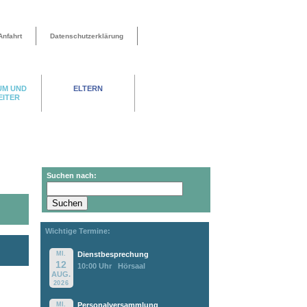
Anfahrt
Datenschutzerklärung
UM UND
ELTERN
EITER
Suchen nach:
Wichtige Termine:
MI.
Dienstbesprechung
12
10:00 Uhr
Hörsaal
AUG.
2026
MI.
Personalversammlung