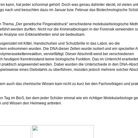
 kann, hat jeder schonmal gehört. Doch was genau dahinter steckt, ist vielen unk
ngs nach und besuchten dazu im Januar bzw. Februar das Biotechnologische Schül
m Thema „Der genetische Fingerabdruck“ verschiedene molekularbiologische Met
eführt werden durften. Nicht nur die Kriminalbiologen in der Forensik verwenden s
der Analyse von Erbkrankheiten sind sie bedeutsam.
sgerüstet mit Kittel, Handschuhen und Schutzbrille in das Labor, wo die
rn entnommen wurden. Die DNA dieser Zellen wurde isoliert und ein spezieller A
lymerasekettenreaktion, vervielfältigt. Dieser Abschnitt weist bei verschiedenen
h heutigem Kenntnisstand keine biologische Funktion. Das im Unterricht erarbeite
d praktisch angewendet werden. Dabei wurden die Unterschiede in den DNA-Absch
spielsweise eines Diebstahls zu überführen, müssten jedoch mehrere solcher Absch
dern auch das chemische Wissen kam nicht zu kurz bei den Fachvorträgen und pra
 Tag im BioS, bei dem jeder Schüler einmal wie ein richtiger Molekularbiologe ge
gen und Wissen den Heimweg antreten.