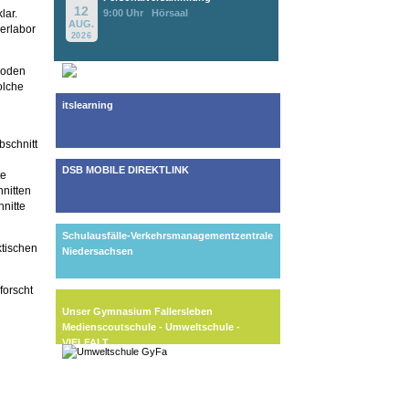
12
9:00 Uhr
Hörsaal
lar.
AUG.
erlabor
2026
hoden
olche
itslearning
bschnitt
DSB MOBILE DIREKTLINK
te
nitten
nitte
Schulausfälle-Verkehrsmanagementzentrale
ktischen
Niedersachsen
forscht
Unser Gymnasium Fallersleben
Medienscoutschule - Umweltschule -
VIELFALT