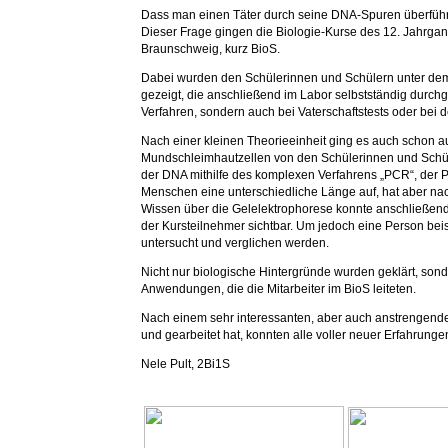
Dass man einen Täter durch seine DNA-Spuren überführen
Dieser Frage gingen die Biologie-Kurse des 12. Jahrga
Braunschweig, kurz BioS.
Dabei wurden den Schülerinnen und Schülern unter de
gezeigt, die anschließend im Labor selbstständig durchg
Verfahren, sondern auch bei Vaterschaftstests oder bei 
Nach einer kleinen Theorieeinheit ging es auch schon au
Mundschleimhautzellen von den Schülerinnen und Schüle
der DNA mithilfe des komplexen Verfahrens „PCR“, der Po
Menschen eine unterschiedliche Länge auf, hat aber nac
Wissen über die Gelelektrophorese konnte anschließen
der Kursteilnehmer sichtbar. Um jedoch eine Person bei
untersucht und verglichen werden.
Nicht nur biologische Hintergründe wurden geklärt, son
Anwendungen, die die Mitarbeiter im BioS leiteten.
Nach einem sehr interessanten, aber auch anstrengenden
und gearbeitet hat, konnten alle voller neuer Erfahrun
Nele Pult, 2Bi1S