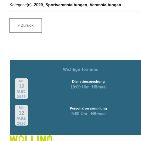
Kategorie(n):
2020
,
Sportveranstaltungen
,
Veranstaltungen
< Zurück
Wichtige Termine:
MI.
Dienstbesprechung
12
10:00 Uhr
Hörsaal
AUG.
2026
MI.
Personalversammlung
12
9:00 Uhr
Hörsaal
AUG.
2026