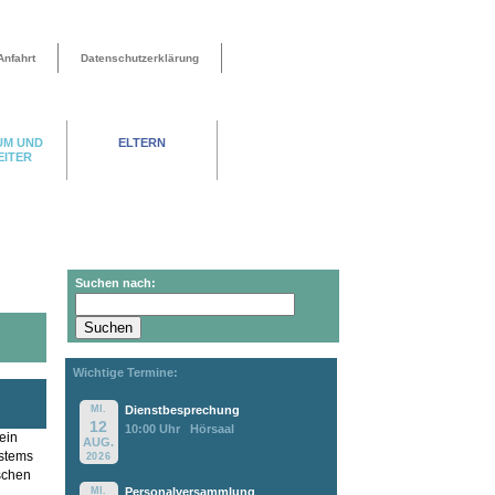
Anfahrt
Datenschutzerklärung
UM UND
ELTERN
EITER
Suchen nach:
Wichtige Termine:
MI.
Dienstbesprechung
12
10:00 Uhr
Hörsaal
ein
AUG.
ystems
2026
schen
MI.
Personalversammlung