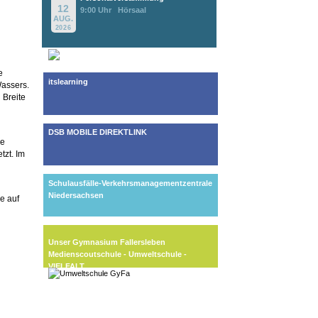
12
9:00 Uhr
Hörsaal
AUG.
2026
e
itslearning
Wassers.
 Breite
DSB MOBILE DIREKTLINK
ie
tzt. Im
Schulausfälle-Verkehrsmanagementzentrale
Niedersachsen
e auf
Unser Gymnasium Fallersleben
Medienscoutschule - Umweltschule -
VIELFALT