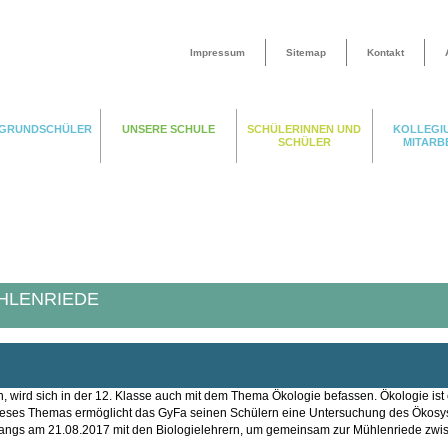
Impressum
Sitemap
Kontakt
 GRUNDSCHÜLER
UNSERE SCHULE
SCHÜLERINNEN UND
KOLLEGI
SCHÜLER
MITARB
HLENRIEDE
n, wird sich in der 12. Klasse auch mit dem Thema Ökologie befassen. Ökologie ist 
 dieses Themas ermöglicht das GyFa seinen Schülern eine Untersuchung des Ökos
rgangs am 21.08.2017 mit den Biologielehrern, um gemeinsam zur Mühlenriede zwi