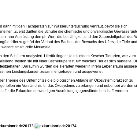
d dann mit den Fachgeräten zur Wasseruntersuchung vertraut, bevor sie sich
teilten. Zuerst durften die Schüler die chemische und physikalische Gewässergüt
en ihrer Ausrüstung den ph-Wert, die Leitfähigkeit und den Sauerstoffgehalt des 
güte. Hierzu gehört der Verlauf des Baches, der Bewuchs des Ufers, die Tiefe und
weitere strukturelle Merkmale.
den Schülern analysiert. Hierfür fingen sie mit einem Kescher Tierarten, wie zum
ließend stellten sie mit einer Becherlupe fest, um welches Tier es sich handelte. D
 festgehalten. Daraufhin wurden die Tierarten wieder in ihrem Lebensraum ausgese
nzelnen Leistungskursen zusammengetragen und ausgewertet.
n der Theorie des Unterrichtes die biologischen Abläufe im Ökosystem praktisch zu
 geholfen ein Verständnis für das Ökosystems zu erlangen und nebenbei werden si
 die für die Exkursion notwendigen Ausrüstungsgegenstände beschafft werden.