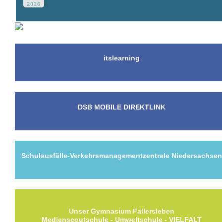
2026
itslearning
DSB MOBILE DIREKTLINK
Schulausfälle-Verkehrsmanagementzentrale Niedersachse
Unser Gymnasium Fallersleben
Medienscoutschule - Umweltschule - VIELFALT