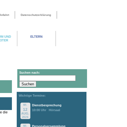
Anfahrt
Datenschutzerklärung
UM UND
ELTERN
EITER
Suchen nach:
Wichtige Termine:
MI.
Dienstbesprechung
12
10:00 Uhr
Hörsaal
e die
AUG.
2026
MI.
Personalversammlung