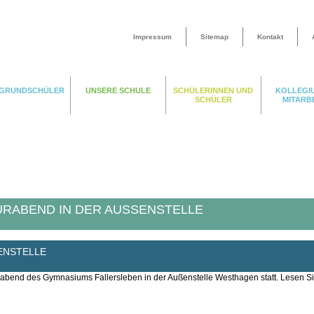
Impressum
Sitemap
Kontakt
 GRUNDSCHÜLER
UNSERE SCHULE
SCHÜLERINNEN UND
KOLLEGI
SCHÜLER
MITARB
RABEND IN DER AUSSENSTELLE
NSTELLE
rabend des Gymnasiums Fallersleben in der Außenstelle Westhagen statt. Lesen Si