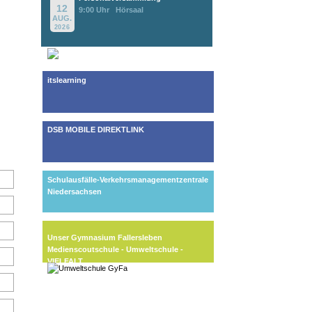
12
9:00 Uhr
Hörsaal
AUG.
2026
itslearning
DSB MOBILE DIREKTLINK
Schulausfälle-Verkehrsmanagementzentrale
Niedersachsen
Unser Gymnasium Fallersleben
Medienscoutschule - Umweltschule -
VIELFALT