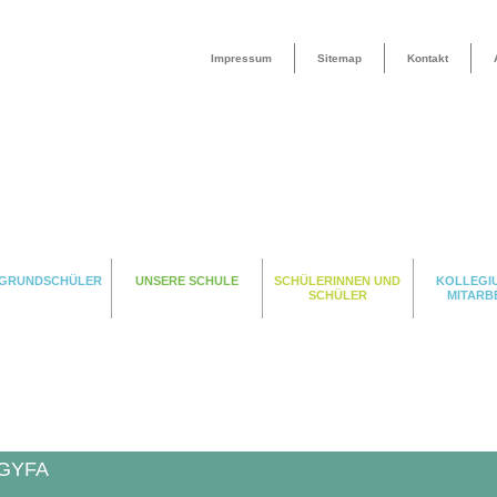
Impressum
Sitemap
Kontakt
 GRUNDSCHÜLER
UNSERE SCHULE
SCHÜLERINNEN UND
KOLLEGI
SCHÜLER
MITARB
GYFA