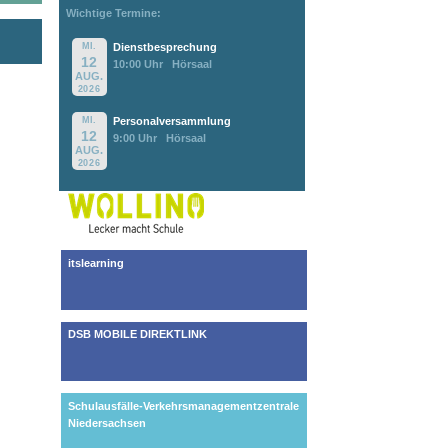
Wichtige Termine:
MI.
Dienstbesprechung
12
10:00 Uhr
Hörsaal
AUG.
2026
MI.
Personalversammlung
12
9:00 Uhr
Hörsaal
AUG.
2026
itslearning
DSB MOBILE DIREKTLINK
Schulausfälle-Verkehrsmanagementzentrale
Niedersachsen