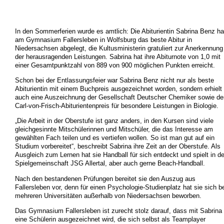
In den Sommerferien wurde es amtlich: Die Abiturientin Sabrina Benz ha
am Gymnasium Fallersleben in Wolfsburg das beste Abitur in
Niedersachsen abgelegt, die Kultusministerin gratuliert zur Anerkennung
der herausragenden Leistungen. Sabrina hat ihre Abiturnote von 1,0 mit
einer Gesamtpunktzahl von 889 von 900 möglichen Punkten erreicht.
Schon bei der Entlassungsfeier war Sabrina Benz nicht nur als beste
Abiturientin mit einem Buchpreis ausgezeichnet worden, sondern erhielt
auch eine Auszeichnung der Gesellschaft Deutscher Chemiker sowie de
Carl-von-Frisch-Abiturientenpreis für besondere Leistungen in Biologie.
„Die Arbeit in der Oberstufe ist ganz anders, in den Kursen sind viele
gleichgesinnte Mitschülerinnen und Mitschüler, die das Interesse am
gewählten Fach teilen und es vertiefen wollen. So ist man gut auf ein
Studium vorbereitet“, beschreibt Sabrina ihre Zeit an der Oberstufe. Als
Ausgleich zum Lernen hat sie Handball für sich entdeckt und spielt in de
Spielgemeinschaft JSG Allertal, aber auch gerne Beach-Handball.
Nach den bestandenen Prüfungen bereitet sie den Auszug aus
Fallersleben vor, denn für einen Psychologie-Studienplatz hat sie sich be
mehreren Universitäten außerhalb von Niedersachsen beworben.
Das Gymnasium Fallersleben ist zurecht stolz darauf, dass mit Sabrina
eine Schülerin ausgezeichnet wird, die sich selbst als Teamplayer