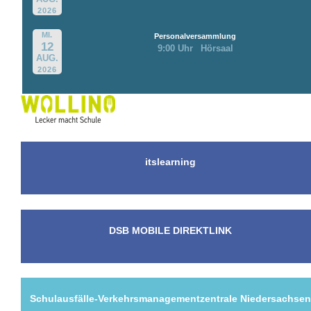
2026
MI.
Personalversammlung
12
9:00 Uhr
Hörsaal
AUG.
2026
itslearning
DSB MOBILE DIREKTLINK
Schulausfälle-Verkehrsmanagementzentrale Niedersachse