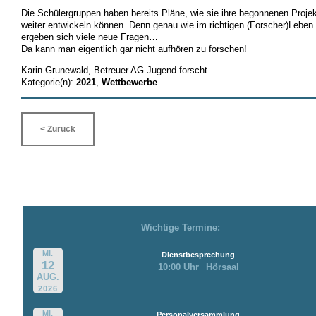
Die Schülergruppen haben bereits Pläne, wie sie ihre begonnenen Proje
weiter entwickeln können. Denn genau wie im richtigen (Forscher)Leben
ergeben sich viele neue Fragen…
Da kann man eigentlich gar nicht aufhören zu forschen!
Karin Grunewald, Betreuer AG Jugend forscht
Kategorie(n):
2021
,
Wettbewerbe
< Zurück
Wichtige Termine:
MI.
Dienstbesprechung
12
10:00 Uhr
Hörsaal
AUG.
2026
MI.
Personalversammlung