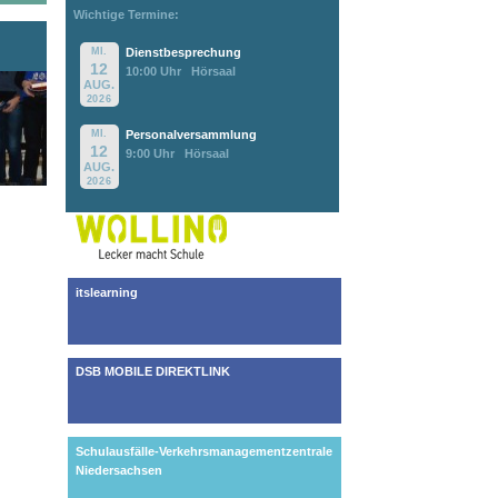
Wichtige Termine:
MI.
Dienstbesprechung
12
10:00 Uhr
Hörsaal
AUG.
2026
MI.
Personalversammlung
12
9:00 Uhr
Hörsaal
AUG.
2026
itslearning
DSB MOBILE DIREKTLINK
Schulausfälle-Verkehrsmanagementzentrale
Niedersachsen