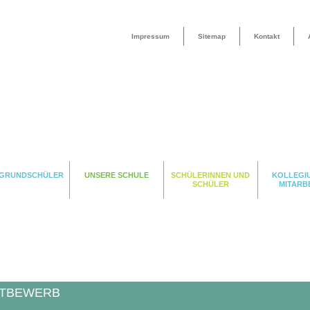
Impressum
Sitemap
Kontakt
 GRUNDSCHÜLER
UNSERE SCHULE
SCHÜLERINNEN UND
KOLLEGI
SCHÜLER
MITARB
TTBEWERB