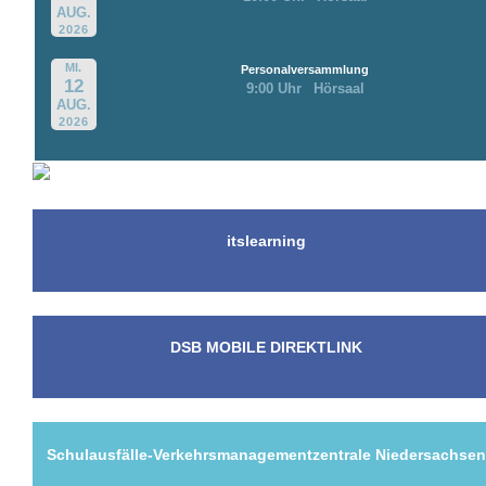
AUG.
2026
MI.
Personalversammlung
12
9:00 Uhr
Hörsaal
AUG.
2026
itslearning
DSB MOBILE DIREKTLINK
Schulausfälle-Verkehrsmanagementzentrale Niedersachse