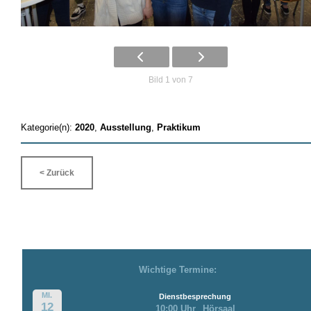
Bild 1 von 7
Kategorie(n):
2020
,
Ausstellung
,
Praktikum
< Zurück
Wichtige Termine:
MI.
Dienstbesprechung
12
10:00 Uhr
Hörsaal