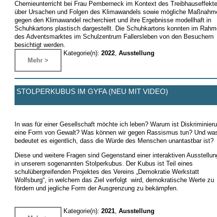
Chemieunterricht bei Frau Pemberneck im Kontext des Treibhauseffekt
über Ursachen und Folgen des Klimawandels sowie mögliche Maßnahm
gegen den Klimawandel recherchiert und ihre Ergebnisse modellhaft in
Schuhkartons plastisch dargestellt. Die Schuhkartons konnten im Rah
des Adventsmarktes im Schulzentrum Fallersleben von den Besuchern
besichtigt werden.
Kategorie(n):
2022
,
Ausstellung
Mehr >
STOLPERKUBUS IM GYFA (NEU MIT VIDEO)
In was für einer Gesellschaft möchte ich leben? Warum ist Diskriminier
eine Form von Gewalt? Was können wir gegen Rassismus tun? Und wa
bedeutet es eigentlich, dass die Würde des Menschen unantastbar ist?
Diese und weitere Fragen sind Gegenstand einer interaktiven Ausstellun
in unserem sogenannten Stolperkubus. Der Kubus ist Teil eines
schulübergreifenden Projektes des Vereins „Demokratie Werkstatt
Wolfsburg“, in welchem das Ziel verfolgt wird, demokratische Werte zu
fördern und jegliche Form der Ausgrenzung zu bekämpfen.
Kategorie(n):
2021
,
Ausstellung