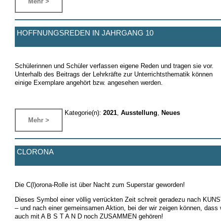
Mehr >
HOFFNUNGSREDEN IN JAHRGANG 10
Schülerinnen und Schüler verfassen eigene Reden und tragen sie vor.
Unterhalb des Beitrags der Lehrkräfte zur Unterrichtsthematik können
einige Exemplare angehört bzw. angesehen werden.
Kategorie(n):
2021
,
Ausstellung
,
Neues
Mehr >
CLORONA
Die C(l)orona-Rolle ist über Nacht zum Superstar geworden!
Dieses Symbol einer völlig verrückten Zeit schreit geradezu nach KUN
– und nach einer gemeinsamen Aktion, bei der wir zeigen können, dass 
auch mit A B S T A N D noch ZUSAMMEN gehören!