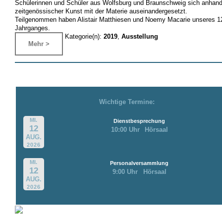
Schülerinnen und Schüler aus Wolfsburg und Braunschweig sich anhan
zeitgenössischer Kunst mit der Materie auseinandergesetzt.
Teilgenommen haben Alistair Matthiesen und Noemy Macarie unseres 1
Jahrganges.
Kategorie(n):
2019
,
Ausstellung
Mehr >
Wichtige Termine:
MI.
Dienstbesprechung
12
10:00 Uhr
Hörsaal
AUG.
2026
MI.
Personalversammlung
12
9:00 Uhr
Hörsaal
AUG.
2026