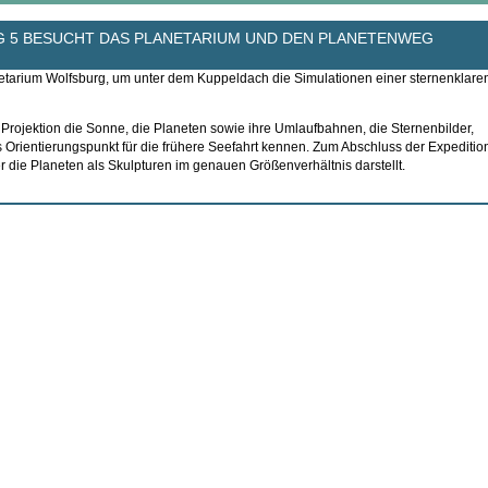
G 5 BESUCHT DAS PLANETARIUM UND DEN PLANETENWEG
tarium Wolfsburg, um unter dem Kuppeldach die Simulationen einer sternenklare
Projektion die Sonne, die Planeten sowie ihre Umlaufbahnen, die Sternenbilder,
Orientierungspunkt für die frühere Seefahrt kennen. Zum Abschluss der Expeditio
 die Planeten als Skulpturen im genauen Größenverhältnis darstellt.