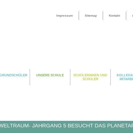
Impressum
Sitemap
Kontakt
 GRUNDSCHÜLER
UNSERE SCHULE
SCHÜLERINNEN UND
KOLLEGI
SCHÜLER
MITARB
N WELTRAUM- JAHRGANG 5 BESUCHT DAS PLANETA