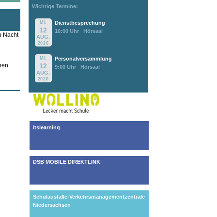
Wichtige Termine:
MI.
Dienstbesprechung
12
10:00 Uhr
Hörsaal
n Nacht
AUG.
2026
MI.
Personalversammlung
12
nen
9:00 Uhr
Hörsaal
AUG.
2026
itslearning
DSB MOBILE DIREKTLINK
Schulausfälle-Verkehrsmanagementzentrale
Niedersachsen