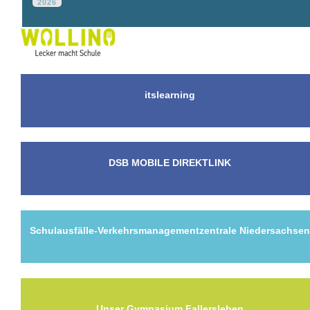
2026
itslearning
DSB MOBILE DIREKTLINK
Schulausfälle-Verkehrsmanagementzentrale Niedersachse
Unser Gymnasium Fallersleben