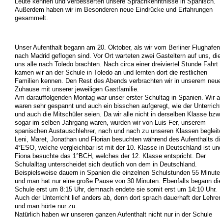
Leute kennen und verbesserten unsere Sprachkenntnisse in Spanisch.
Außerdem haben wir im Besonderen neue Eindrücke und Erfahrungen
gesammelt.
Unser Aufenthalt begann am 20. Oktober, als wir vom Berliner Flughafen
nach Madrid geflogen sind. Vor Ort warteten zwei Gasteltern auf uns, di
uns alle nach Toledo brachten. Nach circa einer dreiviertel Stunde Fahrt
kamen wir an der Schule in Toledo an und lernten dort die restlichen
Familien kennen. Den Rest des Abends verbrachten wir in unserem neu
Zuhause mit unserer jeweiligen Gastfamilie.
Am darauffolgenden Montag war unser erster Schultag in Spanien. Wir a
waren sehr gespannt und auch ein bisschen aufgeregt, wie der Unterrich
und auch die Mitschüler seien. Da wir alle nicht in derselben Klasse bzw
sogar im selben Jahrgang waren, wurden wir von Luis Fer, unserem
spanischen Austauschlehrer, nach und nach zu unseren Klassen begleit
Leni, Maret, Jonathan und Florian besuchten während des Aufenthalts d
4°ESO, welche vergleichbar ist mit der 10. Klasse in Deutschland ist un
Fiona besuchte das 1°BCH, welches der 12. Klasse entspricht. Der
Schulalltag unterscheidet sich deutlich von dem in Deutschland.
Beispielsweise dauern in Spanien die einzelnen Schulstunden 55 Minut
und man hat nur eine große Pause von 30 Minuten. Ebenfalls begann di
Schule erst um 8:15 Uhr, demnach endete sie somit erst um 14:10 Uhr.
Auch der Unterricht lief anders ab, denn dort sprach dauerhaft der Lehre
und man hörte nur zu.
Natürlich haben wir unseren ganzen Aufenthalt nicht nur in der Schule