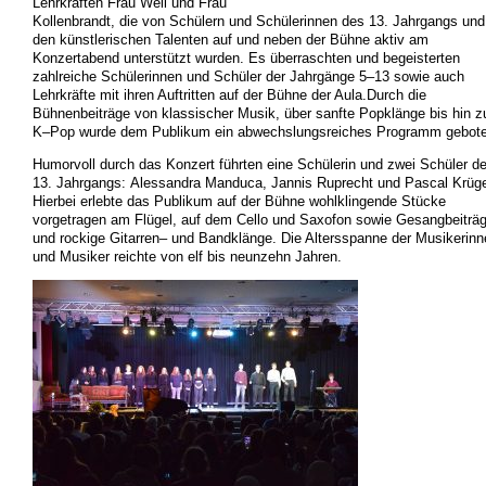
Lehrkräften
Frau Weil
und
Frau
Kollenbrandt
, d
ie
von Schülern und Schülerinnen
des 13.
Jahrgangs
und
den künstlerischen
Talenten auf
und neben
der Bühne
aktiv am
Konzertabend unterstützt wurde
n
.
Es überraschten
und
begeisterten
zahlreiche
Schüler
innen
und
Schüler
der
Jahrgänge
5
–
13
sowie
auch
Lehrkräfte mit ihren Auftritten auf der Bühne der Aula.
Durch die
Bühnenbeiträge von
klassischer Musik
, über sanft
e Popklänge
bis hin z
K
–
Pop
wurde
dem Publikum
ein
abwechslungsreiches Programm gebote
Humorvoll d
urch das
Konzert
führten
eine Schülerin und zwei Schüler d
13. Jahrgangs:
Alessandra Manduca,
Jannis Ruprecht
und
Pascal Krüg
Hierbei erlebte
das Pu
blikum auf der
Bühne wohlklingende
Stücke
vorgetragen
am Flügel
, auf dem Cello und Saxofon
sowie
Gesangbeiträ
und
rockige
Gitarren
–
und Bandklänge.
Die Altersspanne der Musikerinn
und
Musiker
reichte von elf bis neunzehn Jahre
n
.