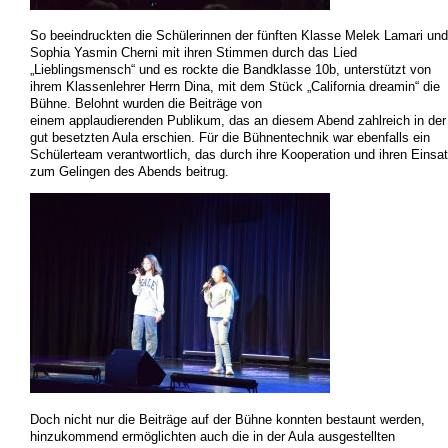
So beeindruckten die Schülerinnen der fünften
Klasse Melek Lamari und
Sophia Yasmin Cherni mit ihren Stimmen
durch das
Lied
„Lieblingsmensch“ und
es
rockte
die Bandklasse
10b
, unterstützt von
ihrem Klassenlehrer
Herrn
Dina,
mit dem Stück „California dreamin“ die
Bühne.
Belohnt wurden die Beiträge von
einem applaudierenden Publikum, das an diesem Abend zahlreich in der
gut besetzten Aula
erschien.
Für die Bühnentechnik war ebenfalls ein
Schülerteam verantwortlich, das
du
rch ihre
Kooperation und ihr
en Einsa
zum Gelingen des Abends beitrug.
Doch nicht nur die Beiträge auf der
Bühne
konnten bestaunt werden,
hinzukommend
ermöglichten auch die in der Aula ausgestellten