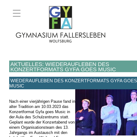
AKTUELLES: WIEDERAUFLEBEN DES
KONZERTFORMATS GYFA GOES MUSIC
WIEDERAUFLEBEN DES KONZERTFORMATS GYFA GOES
MUSIC
Nach einer vierjährigen Pause
fand
in
alter Tradition
am 10.03.2023 das
Konzert
format
Gyfa
goes Music
in
der Aula des
Schulzentrums
statt.
Geplant wurde d
er
Konzert
abend
von
einem
Organisations
team des 13.
Jahrgangs
im Austausch mit
den