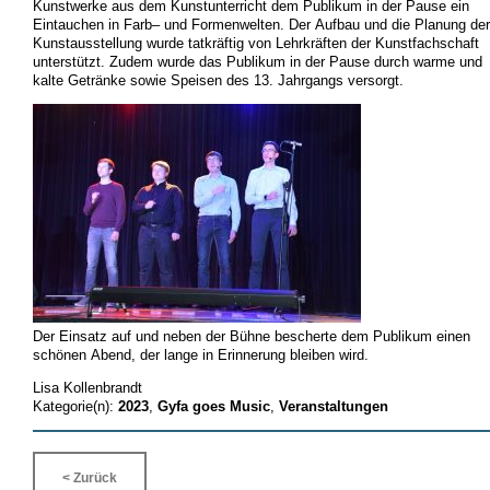
Kunstwerke aus dem Kunstunterricht dem
Publikum in der
Pause ein
Eintauchen in Farb
–
und Formenwelten.
Der
Aufbau
und die Planung
der
Kunsta
usstellung wurde tatkräftig
von Lehrkräften der Kunstfachschaft
unterstützt
.
Zudem
wurde das Publikum in der Pause durch warme und
kalte Getränke sowie Speisen des 13.
Ja
hrgangs versorgt.
Der Einsatz auf und neben der Bühne bescherte dem Publikum einen
schönen
Abend, der
lange
in
Erinnerung bleiben wird.
Lisa Kollenbrandt
Kategorie(n):
2023
,
Gyfa goes Music
,
Veranstaltungen
< Zurück