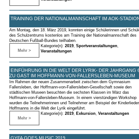
TRAINING DER NATIONALMANNSCHAFT IM AOK-STADIO
Am Montag, den 18. März 2019, konnten einige Schülerinnen und Schül
des Schulzentrums kostenlos am Training der Nationalmannschaft des
Deutschen Fußball-Bundes teilhaben.
Kategorie(n):
2019
,
Sportveranstaltungen
,
Mehr >
Veranstaltungen
EINFÜHRUNG IN DIE WELT DER LYRIK- DER JAHRGANG 
ZU GAST IM HOFFMANN-VON-FALLERSLEBEN-MUSEUM
Im Rahmen der neuen Zusammenarbeit zwischen dem Gymnasium
Fallersleben, der Hoffmann-von-Fallersleben-Gesellschaft sowie den
städtischen Museen besuchten die sechsten Klassen im März das
Hoffmann-von-Fallersleben-Museum. In einem vierstündigen Workshop
wurden die Teilnehmerinnen und Teilnehmer am Beispiel der Kinderlieder
Hoffmanns in die Welt der Lyrik eingeführt.
Kategorie(n):
2019
,
Exkursion
,
Veranstaltungen
Mehr >
GYFA GOES MUSIC 2019