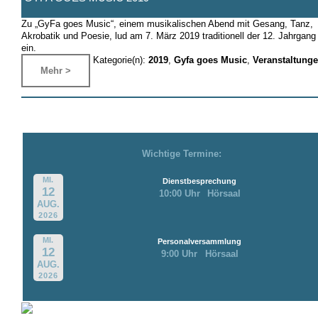
Zu „GyFa goes Music“, einem musikalischen Abend mit Gesang, Tanz,
Akrobatik und Poesie, lud am 7. März 2019 traditionell der 12. Jahrgang
ein.
Kategorie(n):
2019
,
Gyfa goes Music
,
Veranstaltung
Mehr >
Wichtige Termine:
MI.
Dienstbesprechung
12
10:00 Uhr
Hörsaal
AUG.
2026
MI.
Personalversammlung
12
9:00 Uhr
Hörsaal
AUG.
2026