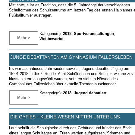
Mittlerweile ist es Tradition, dass die 5. Jahrgänge der verschiedenen
Schulformen des Schulzentrums am letzten Tag des ersten Halbjahres e
Fußballturnier austragen.
Kategorie(n):
2018
,
Sportveranstaltungen
,
Mehr >
Wettbewerbe
JUNGE DEBATTANTEN AM GYMNASIUM FALLERSLEBEN
Es war auch dieses Jahr wieder soweit: ,,Jugend debattiert´´ ging am
15.01.2018 in die 7. Runde. Acht Schülerinnen und Schüler, welche zuvo
klassenintern ausgewählt wurden, setzten sich im Hörsaal des
Gymnasiums Fallersleben über aktuelle Themen auseinander.
Kategorie(n):
2018
,
Jugend debattiert
Mehr >
DIE GYFIES – KLEINE WESEN MITTEN UNTER UNS
Laut schrillt die Schulglocke durch das Gebäude und kündet das Ende
eines langen Schultages an. Türen werden aufgerissen, Stimmen und