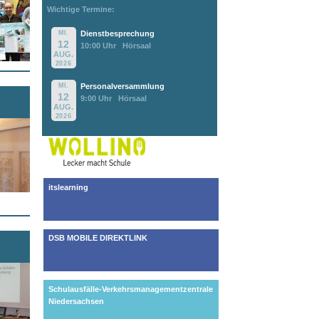
Wichtige Termine:
MI.
Dienstbesprechung
12
10:00 Uhr
Hörsaal
AUG.
2026
MI.
Personalversammlung
12
9:00 Uhr
Hörsaal
AUG.
2026
itslearning
DSB MOBILE DIREKTLINK
Schulausfälle-Verkehrsmanagementzentrale
Niedersachsen