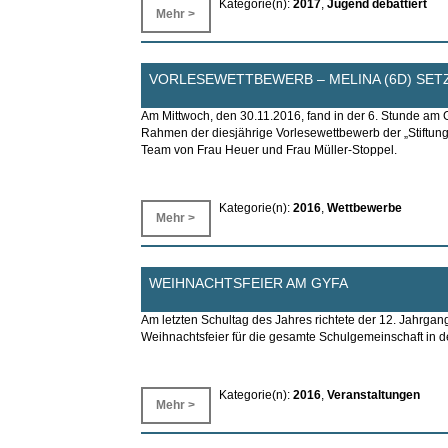
Kategorie(n):
2017
,
Jugend debattiert
Mehr >
VORLESEWETTBEWERB – MELINA (6D) SET
Am Mittwoch, den 30.11.2016, fand in der 6. Stunde am 
Rahmen der diesjährige Vorlesewettbewerb der „Stiftung L
Team von Frau Heuer und Frau Müller-Stoppel.
Kategorie(n):
2016
,
Wettbewerbe
Mehr >
WEIHNACHTSFEIER AM GYFA
Am letzten Schultag des Jahres richtete der 12. Jahrgang
Weihnachtsfeier für die gesamte Schulgemeinschaft in de
Kategorie(n):
2016
,
Veranstaltungen
Mehr >