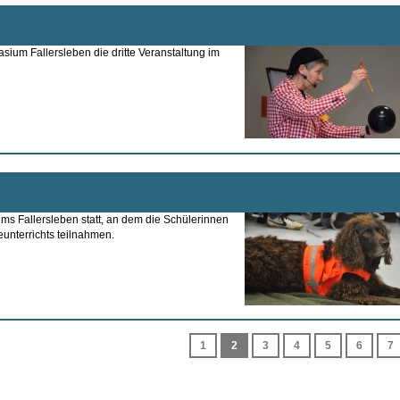
um Fallersleben die dritte Veranstaltung im
s Fallersleben statt, an dem die Schülerinnen
unterrichts teilnahmen.
1
2
3
4
5
6
7