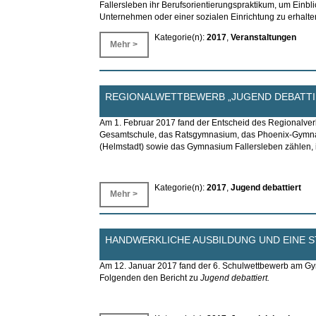
Fallersleben ihr Berufsorientierungspraktikum, um Einbli
Unternehmen oder einer sozialen Einrichtung zu erhalte
Kategorie(n):
2017
,
Veranstaltungen
Mehr >
REGIONALWETTBEWERB „JUGEND DEBATTIE
Am 1. Februar 2017 fand der Entscheid des Regionalve
Gesamtschule, das Ratsgymnasium, das Phoenix-Gymna
(Helmstadt) sowie das Gymnasium Fallersleben zählen, i
Kategorie(n):
2017
,
Jugend debattiert
Mehr >
HANDWERKLICHE AUSBILDUNG UND EINE S
Am 12. Januar 2017 fand der 6. Schulwettbewerb am Gym
Folgenden den Bericht zu
Jugend debattiert.