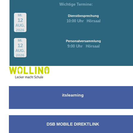
Wichtige Termine:
MI.
Dienstbesprechung
12
10:00 Uhr
Hörsaal
AUG.
2026
MI.
Personalversammlung
12
9:00 Uhr
Hörsaal
AUG.
2026
itslearning
DSB MOBILE DIREKTLINK