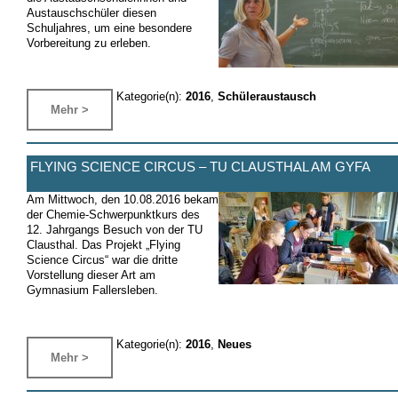
Austauschschüler diesen
Schuljahres, um eine besondere
Vorbereitung zu erleben.
Kategorie(n):
2016
,
Schüleraustausch
Mehr >
FLYING SCIENCE CIRCUS – TU CLAUSTHAL AM GYFA
Am Mittwoch, den 10.08.2016 bekam
der Chemie-Schwerpunktkurs des
12. Jahrgangs Besuch von der TU
Clausthal. Das Projekt „Flying
Science Circus“ war die dritte
Vorstellung dieser Art am
Gymnasium Fallersleben.
Kategorie(n):
2016
,
Neues
Mehr >